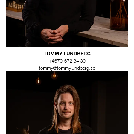
TOMMY LUNDBERG
+4670-672 34 30
tommy@tommylundberg.se