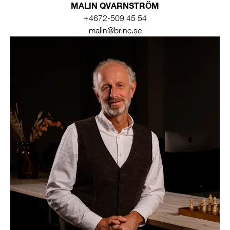
MALIN QVARNSTRÖM
+4672-509 45 54
malin@brinc.se