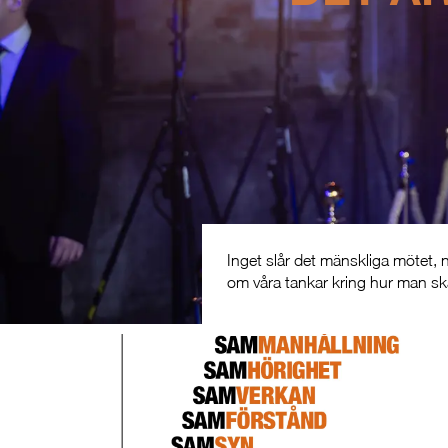
Inget slår det
mänskliga
mötet, n
om våra tankar kring hur man s