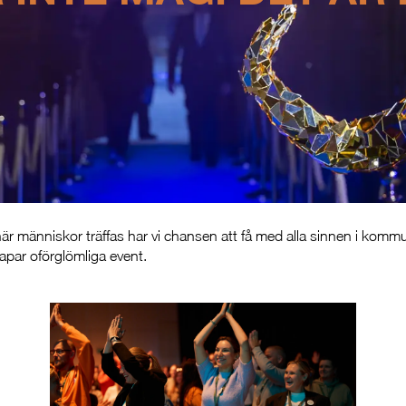
är människor träffas har vi chansen att få med alla sinnen i kommu
kapar
oförglömliga event.