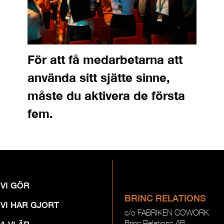
För att få medarbetarna att
använda sitt sjätte sinne,
måste du aktivera de första
fem.
 VI GÖR
BRINC RELATIONS
 VI HAR GJORT
c/o FABRIKEN COWORK
Brinc Relations AB