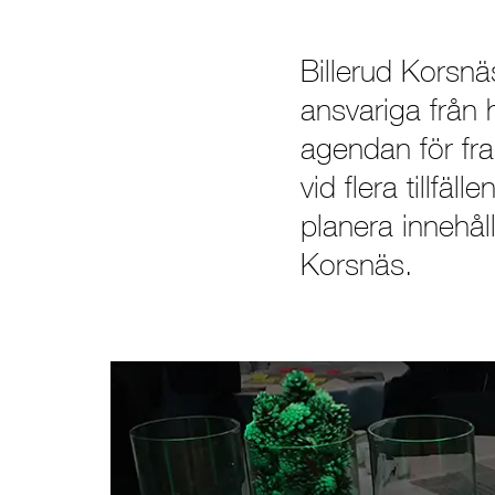
Billerud Korsn
ansvariga från 
agendan för fr
vid flera tillfä
planera innehå
Korsnäs.