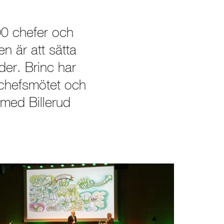
00 chefer och
n är att sätta
er. Brinc har
a chefsmötet och
med Billerud